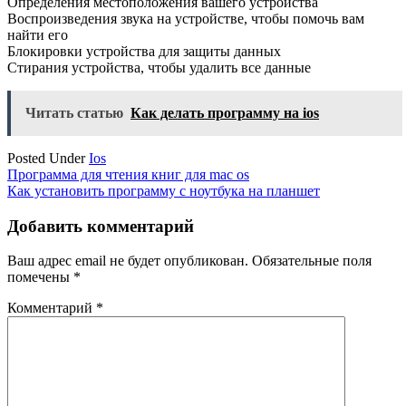
Определения местоположения вашего устройства
Воспроизведения звука на устройстве, чтобы помочь вам
найти его
Блокировки устройства для защиты данных
Стирания устройства, чтобы удалить все данные
Читать статью
Как делать программу на ios
Posted Under
Ios
Навигация
Программа для чтения книг для mac os
Как установить программу с ноутбука на планшет
по
записям
Добавить комментарий
Ваш адрес email не будет опубликован.
Обязательные поля
помечены
*
Комментарий
*