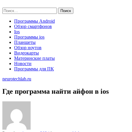
Skip
neurotechlab.ru
to
Найти:
content
Программы Android
Обзор смартфонов
Ios
Программы ios
Планшеты
Обзор ноутов
Видеокарты
Материнские платы
Новости
Программы для ПК
neurotechlab.ru
Где программа найти айфон в ios