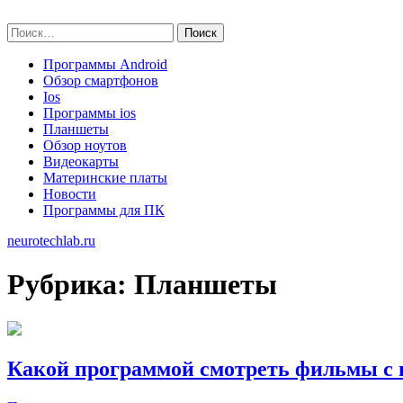
Skip
neurotechlab.ru
to
Найти:
content
Программы Android
Обзор смартфонов
Ios
Программы ios
Планшеты
Обзор ноутов
Видеокарты
Материнские платы
Новости
Программы для ПК
neurotechlab.ru
Рубрика:
Планшеты
Какой программой смотреть фильмы с