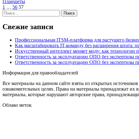
Планшеты
Пагинация
1
…
56
57
Найти:
записей
Свежие записи
Профессиональная ITSM-платформа для растущего бизнес
Как масштабировать IT-команду без расширения штата: п
Искусственный интеллект меняет моду: как технологии 
Ответственность за эксплуатацию ОПО без экспертизы 
Ответственность за эксплуатацию ОПО без экспертизы 
Информация для правообладателей
Все материалы на данном сайте взяты из открытых источников
ознакомительных целях. Права на материалы принадлежат их в
материалы, которые нарушают авторские права, принадлежащие
Облако меток