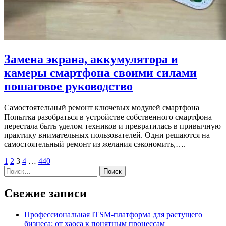
Замена экрана, аккумулятора и
камеры смартфона своими силами
пошаговое руководство
Самостоятельный ремонт ключевых модулей смартфона
Попытка разобраться в устройстве собственного смартфона
перестала быть уделом техников и превратилась в привычную
практику внимательных пользователей. Одни решаются на
самостоятельный ремонт из желания сэкономить,….
Пагинация
1
2
3
4
…
440
Найти:
записей
Свежие записи
Профессиональная ITSM-платформа для растущего
бизнеса: от хаоса к понятным процессам