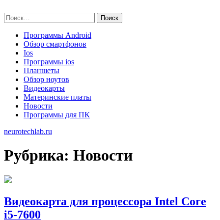
Skip
neurotechlab.ru
to
Найти:
content
Программы Android
Обзор смартфонов
Ios
Программы ios
Планшеты
Обзор ноутов
Видеокарты
Материнские платы
Новости
Программы для ПК
neurotechlab.ru
Рубрика:
Новости
Видеокарта для процессора Intel Core
i5-7600