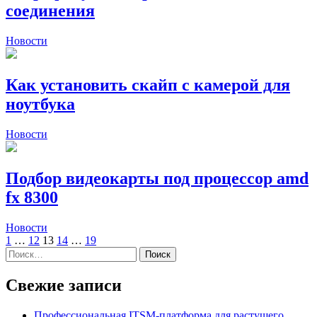
соединения
Новости
Как установить скайп с камерой для
ноутбука
Новости
Подбор видеокарты под процессор amd
fx 8300
Новости
Пагинация
1
…
12
13
14
…
19
Найти:
записей
Свежие записи
Профессиональная ITSM-платформа для растущего